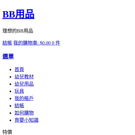
BB用品
理想的BB用品
結帳
我的購物車:
$0.00
0 件
選單
首頁
幼兒教材
幼兒用品
玩具
我的帳戶
結帳
如何購物
育嬰小知識
特價