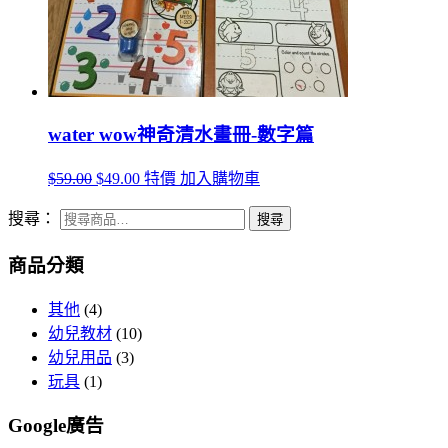
water wow神奇清水畫冊-數字篇
$59.00
$49.00
特價
加入購物車
搜尋：
商品分類
其他
(4)
幼兒教材
(10)
幼兒用品
(3)
玩具
(1)
Google廣告